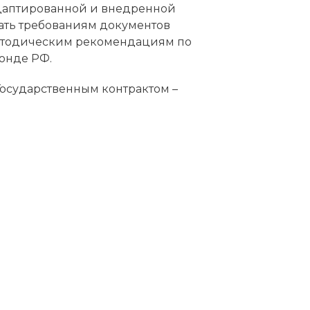
даптированной и внедренной
ать требованиям документов
 методическим рекомендациям по
онде РФ.
 Государственным контрактом –