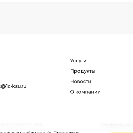
Услуги
Продукты
Новости
s@1c-ksu.ru
О компании
темы управления»
Политика к
пользуем файлы cookie. Продолжив