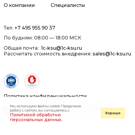
О компании
Специалисты
Тел.
+7 495 955 90 37
По будням: 08:00 — 18:00 МСК
Общая почта:
1c-ksu@1c-ksu.ru
Рассчитать стоимость внедрения:
sales@1c-ksu.ru
Политика конфиденциальности
Мы используем файлы cookie. Продолжив
© 2013 — 2026 «1С-Корпоративные системы
работу с сайтом, вы соглашаетесь с
управления»
Хорошо
Политикой обработки
персональных данных.