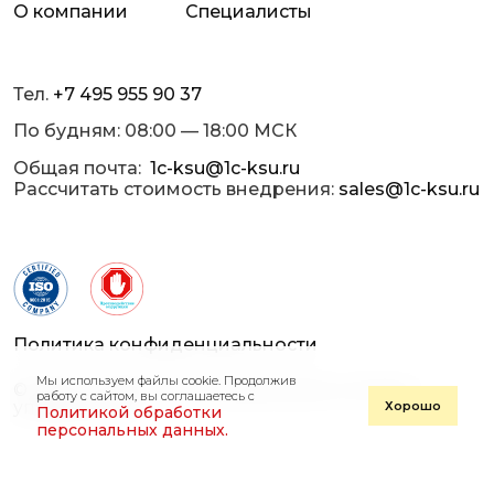
О компании
Специалисты
Тел.
+7 495 955 90 37
По будням: 08:00 — 18:00 МСК
Общая почта:
1c-ksu@1c-ksu.ru
Рассчитать стоимость внедрения:
sales@1c-ksu.ru
Политика конфиденциальности
Мы используем файлы cookie. Продолжив
© 2013 — 2026 «1С-Корпоративные системы
работу с сайтом, вы соглашаетесь с
управления»
Хорошо
Политикой обработки
персональных данных.